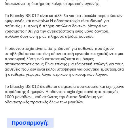
διευκολύνει τη διατήρηση καλής στοματικής υγιεινής.
Το Bluesky BS-012 είναι κατάλληλο για μια ποικιλία περιπτώσεων
εφαρμογής και σεναρίων.Η οδοντοστοιχία είναι ιδανική για
ασθενείς με μερική ή πλήρη απώλεια δοντιών.Μπορεί να
χρησιμοποιηθεί για την αντικατάσταση ενός μόνο δοντιού,
πολλών δοντιών ή μιας πλήρους αψίδας δοντιών.
Η οδοντοστοιχία είναι επίσης ιδανική για ασθενείς που έχουν
υποβληθεί σε εκτεταμένη οδοντιατρική εργασία και χρειάζονται μια
προσωρινή λύση ενώ κατασκευάζονται οι μόνιμες
αποκαταστάσεις τους.Είναι επίσης μια εξαιρετική επιλογή για τους
ασθενείς που δεν είναι καλοί υποψήφιοι για οδοντικά εμφυτεύματα
ή σταθερές γέφυρες λόγω ιατρικών ή οικονομικών λόγων.
Το Bluesky BS-012 διατίθεται σε μεσαία συσκευασία και έχει χρόνο
παράδοσης 4 ημερών.Η οδοντοστοιχία έχει ικανότητα παροχής
1000 μονάδων., καθιστώντας την άμεσα διαθέσιμη για
οδοντιατρικές πρακτικές όλων των μεγεθών.
Προσαρμογή: