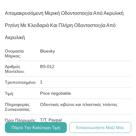
Απομακρυσόμενη Μερική Οδοντοστοιχία Από Ακρυλική
Ρητίνη Με Κλειδαριά Και Πλήρη Οδοντοστοιχία Από
Ακρυλική
Ονομασία
Bluesky
Μάρκας:
Αριθμός
BS-012
Μοντέλου:
1
Τροποποιημένο:
Price negotiable
Τιμή:
Πληροφορίες
Οδοντικές κιβώτιο και πλαστικές τσάντες
Συσκευασίας:
Τ/Τ, Paypal
Όροι Πληρωμής:
Πάρτε Την Καλύτερη Τιμή
Επικοινωνήστε Μαζί Μας